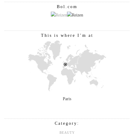
Bol.com
This is where I’m at
Paris
Category:
BEAUTY