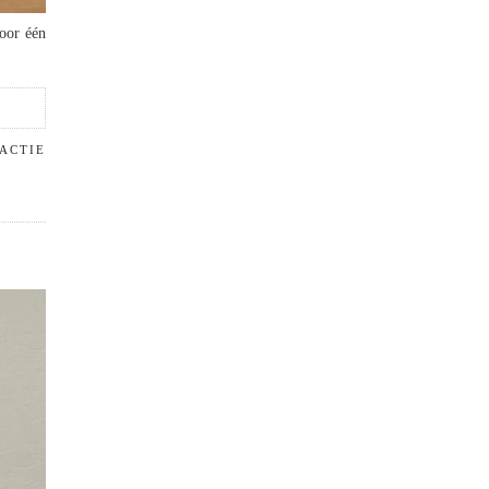
voor één
EACTIE