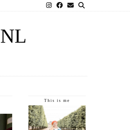
.NL
This is me