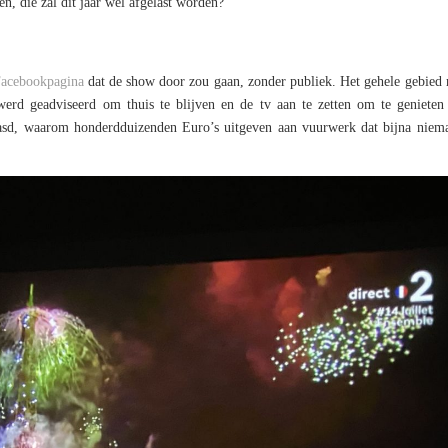
n, die zal dit jaar wel afgelast worden?
Facebookpagina
dat de show door zou gaan, zonder publiek. Het gehele gebied
rd geadviseerd om thuis te blijven en de tv aan te zetten om te genieten
aasd, waarom honderdduizenden Euro’s uitgeven aan vuurwerk dat bijna niem