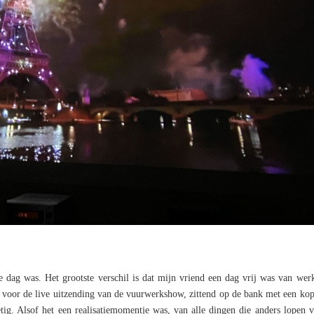
e dag was. Het grootste verschil is dat mijn vriend een dag vrij was van we
n voor de live uitzending van de vuurwerkshow, zittend op de bank met een kop
tig. Alsof het een realisatiemomentje was, van alle dingen die anders lopen