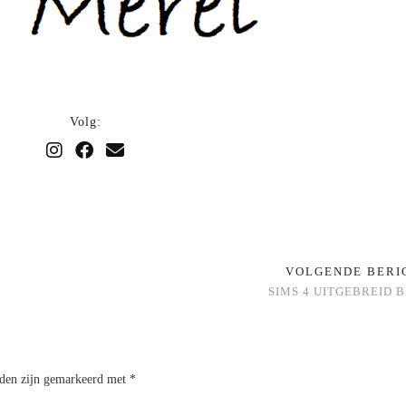
Volg:
VOLGENDE BER
SIMS 4 UITGEBREID 
lden zijn gemarkeerd met
*