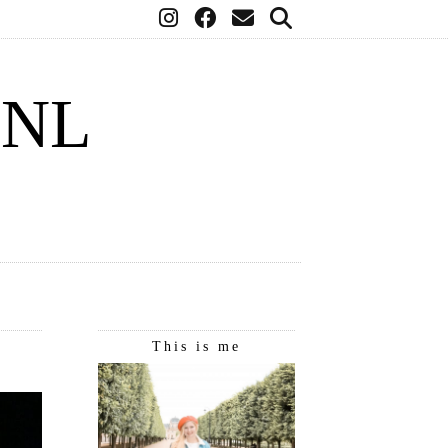
.NL
This is me