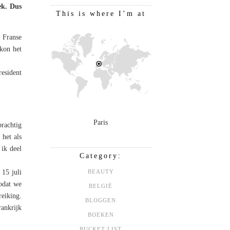
ek. Dus
This is where I’m at
 Franse
 kon het
esident
Paris
rachtig
 het als
ik deel
Category:
 15 juli
BEAUTY
odat we
BELGIË
eiking.
BLOGGEN
ankrijk
BOEKEN
BUCKET LIST