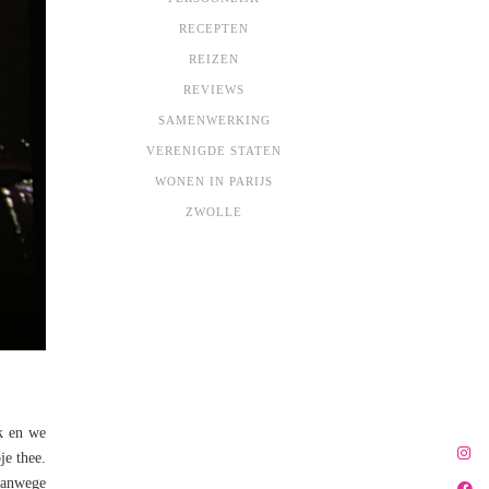
RECEPTEN
REIZEN
REVIEWS
SAMENWERKING
VERENIGDE STATEN
WONEN IN PARIJS
ZWOLLE
rk en we
je thee.
 vanwege