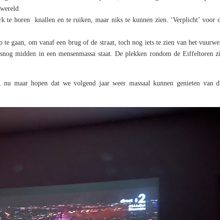
 wereld.
 te horen knallen en te ruiken, maar niks te kunnen zien. ‘Verplicht’ voor 
te gaan, om vanaf een brug of de straat, toch nog iets te zien van het vuurw
alsnog midden in een mensenmassa staat. De plekken rondom de Eiffeltoren zi
ag, nu maar hopen dat we volgend jaar weer massaal kunnen genieten van di