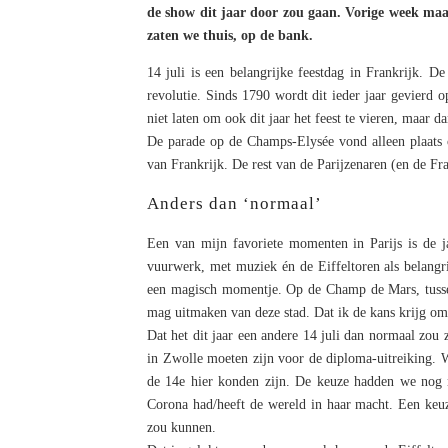
de show dit jaar door zou gaan. Vorige week ma
zaten we thuis, op de bank.
14 juli is een belangrijke feestdag in Frankrijk. 
revolutie. Sinds 1790 wordt dit ieder jaar gevierd 
niet laten om ook dit jaar het feest te vieren, maar d
De parade op de Champs-Elysée vond alleen plaats o
van Frankrijk. De rest van de Parijzenaren (en de Fra
Anders dan ‘normaal’
Een van mijn favoriete momenten in Parijs is de 
vuurwerk, met muziek én de Eiffeltoren als belangri
een magisch momentje. Op de Champ de Mars, tussen
mag uitmaken van deze stad. Dat ik de kans krijg om 
Dat het dit jaar een andere 14 juli dan normaal zou z
in Zwolle moeten zijn voor de diploma-uitreiking. 
de 14e hier konden zijn. De keuze hadden we nog n
Corona had/heeft de wereld in haar macht. Een keuz
zou kunnen.