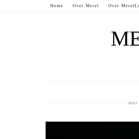
Home
Over Merel
Over MerelLi
ME
JULI 