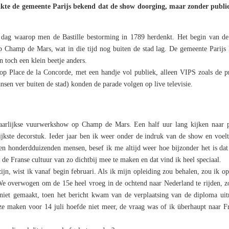
akte de gemeente Parijs bekend dat de show doorging, maar zonder publi
De dag waarop men de Bastille bestorming in 1789 herdenkt. Het begin van de
op Champ de Mars, wat in die tijd nog buiten de stad lag. De gemeente Parijs
an toch een klein beetje anders.
p Place de la Concorde, met een handje vol publiek, alleen VIPS zoals de pr
nsen ver buiten de stad) konden de parade volgen op live televisie.
jaarlijkse vuurwerkshow op Champ de Mars. Een half uur lang kijken naar p
jkste decorstuk. Ieder jaar ben ik weer onder de indruk van de show en voelt
 honderdduizenden mensen, besef ik me altijd weer hoe bijzonder het is dat 
de Franse cultuur van zo dichtbij mee te maken en dat vind ik heel speciaal.
ijn, wist ik vanaf begin februari. Als ik mijn opleiding zou behalen, zou ik op
We overwogen om de 15e heel vroeg in de ochtend naar Nederland te rijden, z
iet gemaakt, toen het bericht kwam van de verplaatsing van de diploma uitr
e maken voor 14 juli hoefde niet meer, de vraag was of ik überhaupt naar Fr