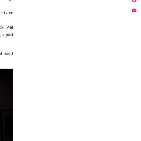
de tv en
erk. Wat
jn juist
t soort