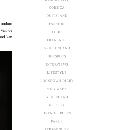
CORSICA
DUITSLAND
 rondom
FASHION
 van de
FOOD
and kan
FRANKRIJK
GRIEKENLAND
HOTSPOTS
INTERVIEWS
LIFESTYLE
LOCKDOWN DIARY
MIJN WEEK
NEDERLAND
NETFLIX
OVERIGE POSTS
PARIJS
PERSOONLIJK