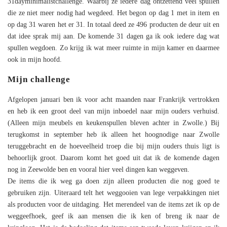
31dayminimalistchallenge. Waarbij ze iedere dag ontzettend veel spullen
die ze niet meer nodig had wegdeed. Het begon op dag 1 met in item en
op dag 31 waren het er 31. In totaal deed ze 496 producten de deur uit en
dat idee sprak mij aan. De komende 31 dagen ga ik ook iedere dag wat
spullen wegdoen. Zo krijg ik wat meer ruimte in mijn kamer en daarmee
ook in mijn hoofd.
Mijn challenge
Afgelopen januari ben ik voor acht maanden naar Frankrijk vertrokken
en heb ik een groot deel van mijn inboedel naar mijn ouders verhuisd.
(Alleen mijn meubels en keukenspullen bleven achter in Zwolle.) Bij
terugkomst in september heb ik alleen het hoognodige naar Zwolle
teruggebracht en de hoeveelheid troep die bij mijn ouders thuis ligt is
behoorlijk groot. Daarom komt het goed uit dat ik de komende dagen
nog in Zeewolde ben en vooral hier veel dingen kan weggeven.
De items die ik weg ga doen zijn alleen producten die nog goed te
gebruiken zijn. Uiteraard telt het weggooien van lege verpakkingen niet
als producten voor de uitdaging. Het merendeel van de items zet ik op de
weggeefhoek, geef ik aan mensen die ik ken of breng ik naar de