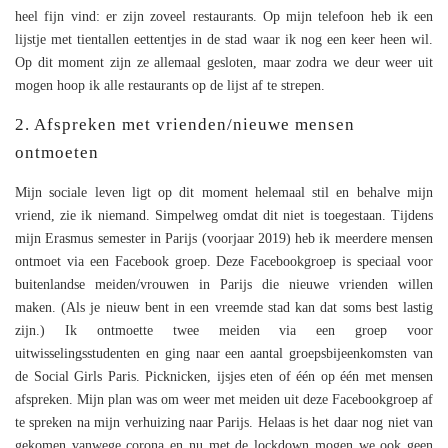
heel fijn vind: er zijn zoveel restaurants. Op mijn telefoon heb ik een
lijstje met tientallen eettentjes in de stad waar ik nog een keer heen wil.
Op dit moment zijn ze allemaal gesloten, maar zodra we deur weer uit
mogen hoop ik alle restaurants op de lijst af te strepen.
2. Afspreken met vrienden/nieuwe mensen
ontmoeten
Mijn sociale leven ligt op dit moment helemaal stil en behalve mijn
vriend, zie ik niemand. Simpelweg omdat dit niet is toegestaan. Tijdens
mijn Erasmus semester in Parijs (voorjaar 2019) heb ik meerdere mensen
ontmoet via een Facebook groep. Deze Facebookgroep is speciaal voor
buitenlandse meiden/vrouwen in Parijs die nieuwe vrienden willen
maken. (Als je nieuw bent in een vreemde stad kan dat soms best lastig
zijn.) Ik ontmoette twee meiden via een groep voor
uitwisselingsstudenten en ging naar een aantal groepsbijeenkomsten van
de Social Girls Paris. Picknicken, ijsjes eten of één op één met mensen
afspreken. Mijn plan was om weer met meiden uit deze Facebookgroep af
te spreken na mijn verhuizing naar Parijs. Helaas is het daar nog niet van
gekomen vanwege corona en nu met de lockdown mogen we ook geen