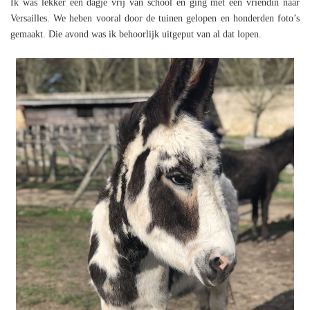
Ik was lekker een dagje vrij van school en ging met een vriendin naar
Versailles. We heben vooral door de tuinen gelopen en honderden foto’s
gemaakt. Die avond was ik behoorlijk uitgeput van al dat lopen.