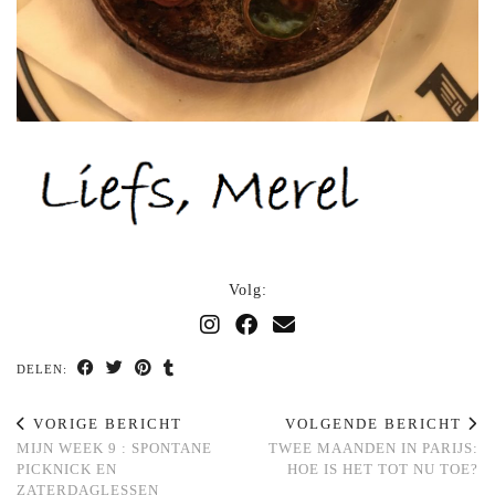
Volg:
DELEN:
VORIGE BERICHT
VOLGENDE BERICHT
MIJN WEEK 9 : SPONTANE
TWEE MAANDEN IN PARIJS:
PICKNICK EN
HOE IS HET TOT NU TOE?
ZATERDAGLESSEN