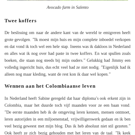
Avocado farm in Salento
Twee koffers
De beslissing om naar de andere kant van de wereld te emigreren heeft
grote gevolgen. ”Ik moest mijn huis en mijn complete inboedel verkopen
en dat vond ik toch wel een hele stap. Ineens was ik dakloos in Nederland
en alles wat ik nog over had paste in twee koffers. En wat spullen zoals
boeken, die staan nog steeds bij mijn ouders.” Gelukkig had Jimmy een
volledig ingericht huis, dus echt veel had ze niet nodig. ”Eigenlijk had ik
alleen nog maar kleding, want de rest kon ik daar wel kopen.”
Wennen aan het Colombiaanse leven
In Nederland heeft Sabine geregeld dat haar diploma’s ook erkent zijn in
Colombia, maar het duurde toch vijf maanden voor ze een baan vond.
”De eerste maanden heb ik de omgeving leren kennen, mensen ontmoet,
leren autorijden in een miljoenenstad, vrijwilligerswerk gedaan en ik ben
veel bezig geweest met mijn blog. Dus ik heb absoluut niet stil gezeten.”
Ook heeft ze zich bezig gehouden met het leren van de taal. ”Ik keek