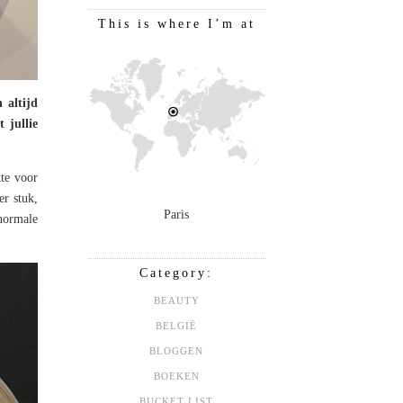
This is where I’m at
 altijd
 jullie
kte voor
er stuk,
Paris
normale
Category:
BEAUTY
BELGIË
BLOGGEN
BOEKEN
BUCKET LIST