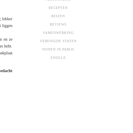
RECEPTEN
REIZEN
g lekker
REVIEWS
t liggen
SAMENWERKING
en en ze
VERENIGDE STATEN
es hebt.
WONEN IN PARIJS
akplaat
ZWOLLE
bedacht