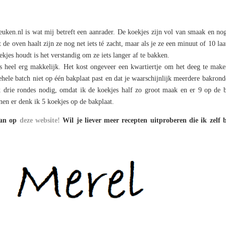
euken.nl is wat mij betreft een aanrader. De koekjes zijn vol van smaak en no
 de oven haalt zijn ze nog net iets té zacht, maar als je ze een minuut of 10 laa
kjes houdt is het verstandig om ze iets langer af te bakken.
ns heel erg makkelijk. Het kost ongeveer een kwartiertje om het deeg te mak
ehele batch niet op één bakplaat past en dat je waarschijnlijk meerdere bakrond
k drie rondes nodig, omdat ik de koekjes half zo groot maak en er 9 op de b
nen er denk ik 5 koekjes op de bakplaat.
dan op
deze website!
Wil je liever meer recepten uitproberen die ik zelf 