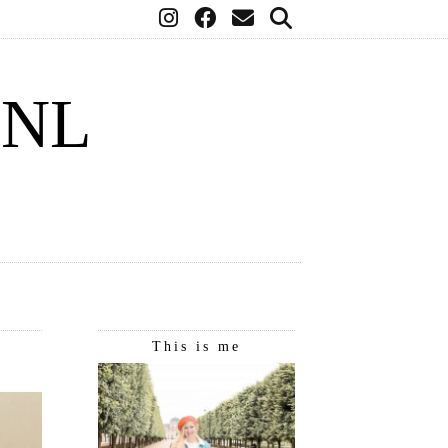
.NL
This is me