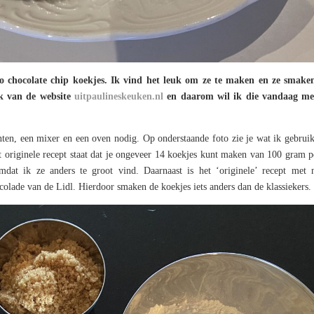
so chocolate chip koekjes. Ik vind het leuk om ze te maken en ze smaken
ik van de website
uitpaulineskeuken.nl
en daarom wil ik die vandaag met
ten, een mixer en een oven nodig. Op onderstaande foto zie je wat ik gebrui
 originele recept staat dat je ongeveer 14 koekjes kunt maken van 100 gram p
t ik ze anders te groot vind. Daarnaast is het ‘originele’ recept met 
olade van de Lidl. Hierdoor smaken de koekjes iets anders dan de klassiekers.