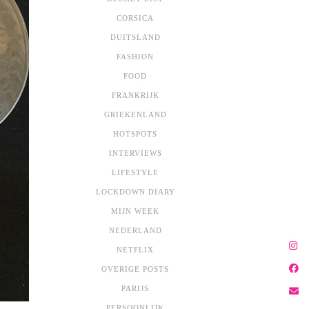
CORSICA
DUITSLAND
FASHION
FOOD
FRANKRIJK
GRIEKENLAND
HOTSPOTS
INTERVIEWS
LIFESTYLE
LOCKDOWN DIARY
MIJN WEEK
NEDERLAND
NETFLIX
OVERIGE POSTS
PARIJS
PERSOONLIJK