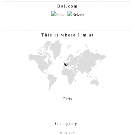
Bol.com
This is where I’m at
Paris
Category:
BEAUTY