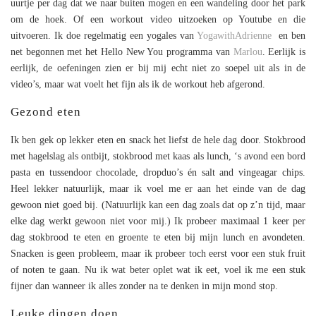
uurtje per dag dat we naar buiten mogen en een wandeling door het park
om de hoek. Of een workout video uitzoeken op Youtube en die
uitvoeren. Ik doe regelmatig een yogales van
YogawithAdrienne
en ben
net begonnen met het Hello New You programma van
Marlou
. Eerlijk is
eerlijk, de oefeningen zien er bij mij echt niet zo soepel uit als in de
video’s, maar wat voelt het fijn als ik de workout heb afgerond.
Gezond eten
Ik ben gek op lekker eten en snack het liefst de hele dag door. Stokbrood
met hagelslag als ontbijt, stokbrood met kaas als lunch, ‘s avond een bord
pasta en tussendoor chocolade, dropduo’s én salt and vingeagar chips.
Heel lekker natuurlijk, maar ik voel me er aan het einde van de dag
gewoon niet goed bij. (Natuurlijk kan een dag zoals dat op z’n tijd, maar
elke dag werkt gewoon niet voor mij.) Ik probeer maximaal 1 keer per
dag stokbrood te eten en groente te eten bij mijn lunch en avondeten.
Snacken is geen probleem, maar ik probeer toch eerst voor een stuk fruit
of noten te gaan. Nu ik wat beter oplet wat ik eet, voel ik me een stuk
fijner dan wanneer ik alles zonder na te denken in mijn mond stop.
Leuke dingen doen