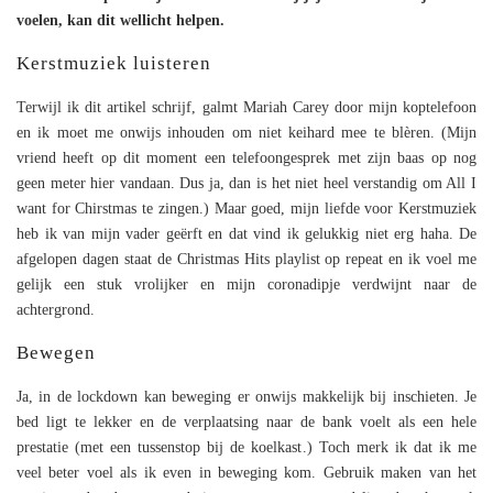
voelen, kan dit wellicht helpen.
Kerstmuziek luisteren
Terwijl ik dit artikel schrijf, galmt Mariah Carey door mijn koptelefoon
en ik moet me onwijs inhouden om niet keihard mee te blèren. (Mijn
vriend heeft op dit moment een telefoongesprek met zijn baas op nog
geen meter hier vandaan. Dus ja, dan is het niet heel verstandig om All I
want for Chirstmas te zingen.) Maar goed, mijn liefde voor Kerstmuziek
heb ik van mijn vader geërft en dat vind ik gelukkig niet erg haha. De
afgelopen dagen staat de Christmas Hits playlist op repeat en ik voel me
gelijk een stuk vrolijker en mijn coronadipje verdwijnt naar de
achtergrond.
Bewegen
Ja, in de lockdown kan beweging er onwijs makkelijk bij inschieten. Je
bed ligt te lekker en de verplaatsing naar de bank voelt als een hele
prestatie (met een tussenstop bij de koelkast.) Toch merk ik dat ik me
veel beter voel als ik even in beweging kom. Gebruik maken van het