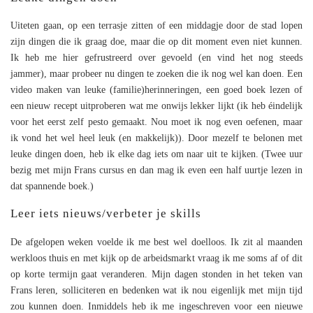
Uiteten gaan, op een terrasje zitten of een middagje door de stad lopen
zijn dingen die ik graag doe, maar die op dit moment even niet kunnen.
Ik heb me hier gefrustreerd over gevoeld (en vind het nog steeds
jammer), maar probeer nu dingen te zoeken die ik nog wel kan doen. Een
video maken van leuke (familie)herinneringen, een goed boek lezen of
een nieuw recept uitproberen wat me onwijs lekker lijkt (ik heb éindelijk
voor het eerst zelf pesto gemaakt. Nou moet ik nog even oefenen, maar
ik vond het wel heel leuk (en makkelijk)). Door mezelf te belonen met
leuke dingen doen, heb ik elke dag iets om naar uit te kijken. (Twee uur
bezig met mijn Frans cursus en dan mag ik even een half uurtje lezen in
dat spannende boek.)
Leer iets nieuws/verbeter je skills
De afgelopen weken voelde ik me best wel doelloos. Ik zit al maanden
werkloos thuis en met kijk op de arbeidsmarkt vraag ik me soms af of dit
op korte termijn gaat veranderen. Mijn dagen stonden in het teken van
Frans leren, solliciteren en bedenken wat ik nou eigenlijk met mijn tijd
zou kunnen doen. Inmiddels heb ik me ingeschreven voor een nieuwe