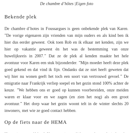
De chambre d’hôtes |Eigen foto
Bekende plek
De chambre d’hotes in Foussargues is geen onbekende plek van Karen.
”De vorige eigenaren zijn vrienden van mijn ouders en als kind ben ik
hier dus eerder geweest. Ook toen Rob en ik elkaar net kenden, zijn we
hier op vakantie geweest én het was de bestemming van onze
huwelijksreis in 2007.” Dat ze de plek al kenden maakte het hele
avontuur voor Karen een stuk bijzonderder. ”Mijn moeder heeft deze plek
goed gekend en dat vind ik fijn. Ondanks dat ze niet heeft geweten dat
wij hier nu wonen geeft het toch een soort van vertrouwd gevoel.” De
emigratie naar Frankrijk verliep soepel en het gezin stond 100% achter de
keuze. ”We hebben ons er goed op kunnen voorbereiden, onze meiden
waren er klaar voor en we zagen (en zien het nog) als een groot
avontuur.” Het dorp waar het gezin woont telt in de winter slechts 20
inwoners, met wie ze goed contact hebben.
Op de fiets naar de HEMA