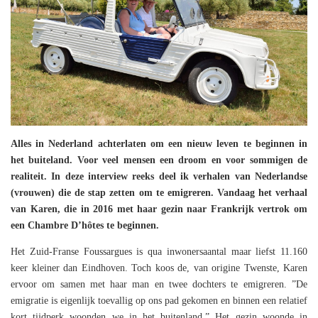
Alles in Nederland achterlaten om een nieuw leven te beginnen in
het buiteland. Voor veel mensen een droom en voor sommigen de
realiteit. In deze interview reeks deel ik verhalen van Nederlandse
(vrouwen) die de stap zetten om te emigreren. Vandaag het verhaal
van Karen, die in 2016 met haar gezin naar Frankrijk vertrok om
een Chambre D’hôtes te beginnen.
Het Zuid-Franse Foussargues is qua inwonersaantal maar liefst 11.160
keer kleiner dan Eindhoven. Toch koos de, van origine Twenste, Karen
ervoor om samen met haar man en twee dochters te emigreren. ”De
emigratie is eigenlijk toevallig op ons pad gekomen en binnen een relatief
kort tijdperk woonden we in het buitenland.” Het gezin woonde in