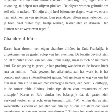
november worden Nederlandse vrienden uitgenodigd om, tegen kost en
inwoning, te helpen met olijven plukken. De olijven worden gebruikt om
zelf olie te maken. ”Dit zijn altijd heel bijzondere dagen, waar we enorm
naar uitkijken en van genieten. Een paar dagen alleen maar vrienden om
je heen, veel buiten zijn, beetje werken, lekker eten en drinken. Dan
kunnen we er weer even tegen.”
Chambre d’hôtes
Karen haar droom, een eigen chambre d’hôtes in Zuid-Frankrijk, is
uitgekomen en ze geniet volop van het avontuur. De locatie bevindt zich
op 10 minuten rijden van een leuk Frans stadje, maar is toch op het platte
land. De omgeving is groen, je kan prachtig wandelen en de locatie biedt
rust en ruimte. ”Wat gewoon het allerleukst aan het werk is, is het
contact met onze (internationale) gasten. Wij genieten er erg van om het
hun naar hun zin te maken met verzorgde kamers, een heerlijk ontbijtje,
in de zomer table d’hôtes, leuke tips delen voor restaurants of een
uitstapje.” Karen en Rob vinden het belangrijk dat de gasten zich
verwend voelen en er echt even tussenuit zijn. ”Wij willen dat ze zich
welkom/thuis voelen en genieten van hun tijd bij ons. En als ze dan weer
terugkomen is dan een groot compliment.” Tijdens het werk maken ze