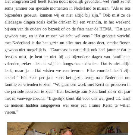
Het emigreren zelf heeft Karen nooit moeilijk gevonden, wel vindt ze het
soms jammer om speciale momenten in Nederland te missen. ”Als er iets
bijzonders gebeurt, kunnen wij er niet altijd bij zijn.” Ook mist ze de
alledaagse dingen zoals koffie drinken bij een vriendin, in het weekend
bij een van de ouders op bezoek of op de fiets naar de HEMA. ”Dat gaat
gewoon niet, en ja dat missen we echt wel eens.” Het grootste verschil
met Nederland is dat het gezin nu alles met de auto doet, omdat fietsen
gewoon niet mogelijk is. ”Daarnaast is natuurlijk ook heel jammer dat je
feestjes mist, je bent er niet bij op bijzondere dagen van familie en
vrienden, zeker niet als wij het hoogseizoen draaien. Dat is niet altijd
leuk, maar ja… Dat wisten we van tevoren. Elke voordeel heeft zijn
nadeel.” Eén keer per jaar keert het gezin terug naar Nederland om
familie en vrienden te zien. ”We gaan een week met Kerst en proberen in
die periode iedereen te zien.” Een bezoekje aan Nederland zit er dit jaar
niet in vanwege corona. ”Eigenlijk komt dat voor ons wel goed uit, want
de meiden hadden aangegeven wel eens een Franse Kerst te willen
vieren.”