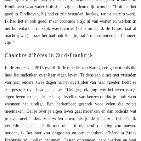
Eindhoven waar vader Rob sinds zijn studententijd woonde. ”Rob had het
goed in Eindhoven, hij had er zijn vrienden, hockey, tennis en zijn werk.
Ik had het er ook goed, maar droomde altijd al van wonen en werken in
het buitenland. Frankrijk was favoriet (deels omdat ik de Franse taal al
machtig was), maar het had ook Spanje, Italië of een ander land kunnen
zijn.”
Chambre d’hôtes in Zuid-Frankrijk
In de zomer van 2015 overlijdt de moeder van Karen, een gebeurtenis die
haar liet nadenken over haar eigen leven. Tijdens een diner met vrienden
van haar ouders, twee dagen na het overlijden van haar moeder, heeft ze
een gesprek over haar gedachtes. ”Het gesprek ging over het leven van je
eigen leven en het niet te lang uitstellen van keuzes omdat je nooit weet
wanneer het eindigt. Een herkenbaar gesprek voor velen die zoiets
meemaken. Dat je over je eigen leven gaat nadenken en dan bedenkt wat
je eventueel anders zou willen doen, als je de kans zou hebben. Ik
vertelde hen, dat als ik met niets of niemand rekening zou hoeven
houden, ik het roer zou omgooien en een chambres d’hôtes in Zuid-
Frankrijk zou willen beginnen. Gasten ontvangen, hard werken en veel