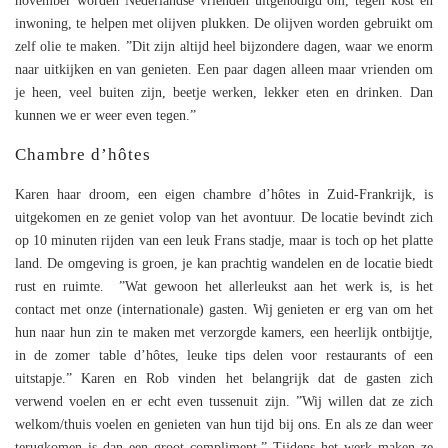
november worden Nederlandse vrienden uitgenodigd om, tegen kost en
inwoning, te helpen met olijven plukken. De olijven worden gebruikt om
zelf olie te maken. ”Dit zijn altijd heel bijzondere dagen, waar we enorm
naar uitkijken en van genieten. Een paar dagen alleen maar vrienden om
je heen, veel buiten zijn, beetje werken, lekker eten en drinken. Dan
kunnen we er weer even tegen.”
Chambre d’hôtes
Karen haar droom, een eigen chambre d’hôtes in Zuid-Frankrijk, is
uitgekomen en ze geniet volop van het avontuur. De locatie bevindt zich
op 10 minuten rijden van een leuk Frans stadje, maar is toch op het platte
land. De omgeving is groen, je kan prachtig wandelen en de locatie biedt
rust en ruimte. ”Wat gewoon het allerleukst aan het werk is, is het
contact met onze (internationale) gasten. Wij genieten er erg van om het
hun naar hun zin te maken met verzorgde kamers, een heerlijk ontbijtje,
in de zomer table d’hôtes, leuke tips delen voor restaurants of een
uitstapje.” Karen en Rob vinden het belangrijk dat de gasten zich
verwend voelen en er echt even tussenuit zijn. ”Wij willen dat ze zich
welkom/thuis voelen en genieten van hun tijd bij ons. En als ze dan weer
terugkomen is dan een groot compliment.” Tijdens het werk maken ze