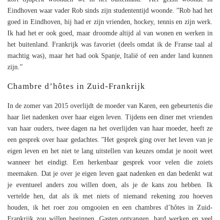
Eindhoven waar vader Rob sinds zijn studententijd woonde. ”Rob had het
goed in Eindhoven, hij had er zijn vrienden, hockey, tennis en zijn werk.
Ik had het er ook goed, maar droomde altijd al van wonen en werken in
het buitenland. Frankrijk was favoriet (deels omdat ik de Franse taal al
machtig was), maar het had ook Spanje, Italië of een ander land kunnen
zijn.”
Chambre d’hôtes in Zuid-Frankrijk
In de zomer van 2015 overlijdt de moeder van Karen, een gebeurtenis die
haar liet nadenken over haar eigen leven. Tijdens een diner met vrienden
van haar ouders, twee dagen na het overlijden van haar moeder, heeft ze
een gesprek over haar gedachtes. ”Het gesprek ging over het leven van je
eigen leven en het niet te lang uitstellen van keuzes omdat je nooit weet
wanneer het eindigt. Een herkenbaar gesprek voor velen die zoiets
meemaken. Dat je over je eigen leven gaat nadenken en dan bedenkt wat
je eventueel anders zou willen doen, als je de kans zou hebben. Ik
vertelde hen, dat als ik met niets of niemand rekening zou hoeven
houden, ik het roer zou omgooien en een chambres d’hôtes in Zuid-
Frankrijk zou willen beginnen. Gasten ontvangen, hard werken en veel