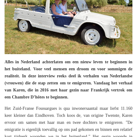
Alles in Nederland achterlaten om een nieuw leven te beginnen in
het buiteland. Voor veel mensen een droom en voor sommigen de
realiteit. In deze interview reeks deel ik verhalen van Nederlandse
(vrouwen) die de stap zetten om te emigreren. Vandaag het verhaal
van Karen, die in 2016 met haar gezin naar Frankrijk vertrok om
een Chambre D’hôtes te beginnen.
Het Zuid-Franse Foussargues is qua inwonersaantal maar liefst 11.160
keer kleiner dan Eindhoven. Toch koos de, van origine Twenste, Karen
ervoor om samen met haar man en twee dochters te emigreren. ”De
emigratie is eigenlijk toevallig op ons pad gekomen en binnen een relatief
kort tijdperk woonden we in het buitenland.” Het gezin woonde in