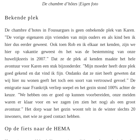
De chambre d’hôtes |Eigen foto
Bekende plek
De chambre d’hotes in Foussargues is geen onbekende plek van Karen.
”De vorige eigenaren zijn vrienden van mijn ouders en als kind ben ik
hier dus eerder geweest. Ook toen Rob en ik elkaar net kenden, zijn we
hier op vakantie geweest én het was de bestemming van onze
huwelijksreis in 2007.” Dat ze de plek al kenden maakte het hele
avontuur voor Karen een stuk bijzonderder. ”Mijn moeder heeft deze plek
goed gekend en dat vind ik fijn. Ondanks dat ze niet heeft geweten dat
wij hier nu wonen geeft het toch een soort van vertrouwd gevoel.” De
emigratie naar Frankrijk verliep soepel en het gezin stond 100% achter de
keuze. ”We hebben ons er goed op kunnen voorbereiden, onze meiden
waren er klaar voor en we zagen (en zien het nog) als een groot
avontuur.” Het dorp waar het gezin woont telt in de winter slechts 20
inwoners, met wie ze goed contact hebben.
Op de fiets naar de HEMA