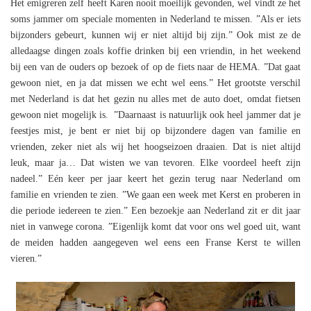
Het emigreren zelf heeft Karen nooit moeilijk gevonden, wel vindt ze het
soms jammer om speciale momenten in Nederland te missen. ”Als er iets
bijzonders gebeurt, kunnen wij er niet altijd bij zijn.” Ook mist ze de
alledaagse dingen zoals koffie drinken bij een vriendin, in het weekend
bij een van de ouders op bezoek of op de fiets naar de HEMA. ”Dat gaat
gewoon niet, en ja dat missen we echt wel eens.” Het grootste verschil
met Nederland is dat het gezin nu alles met de auto doet, omdat fietsen
gewoon niet mogelijk is. ”Daarnaast is natuurlijk ook heel jammer dat je
feestjes mist, je bent er niet bij op bijzondere dagen van familie en
vrienden, zeker niet als wij het hoogseizoen draaien. Dat is niet altijd
leuk, maar ja… Dat wisten we van tevoren. Elke voordeel heeft zijn
nadeel.” Eén keer per jaar keert het gezin terug naar Nederland om
familie en vrienden te zien. ”We gaan een week met Kerst en proberen in
die periode iedereen te zien.” Een bezoekje aan Nederland zit er dit jaar
niet in vanwege corona. ”Eigenlijk komt dat voor ons wel goed uit, want
de meiden hadden aangegeven wel eens een Franse Kerst te willen
vieren.”