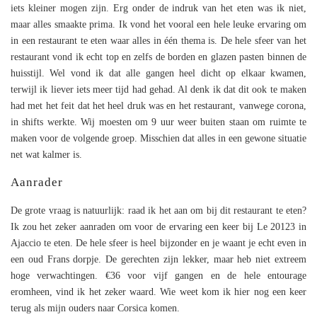
iets kleiner mogen zijn. Erg onder de indruk van het eten was ik niet,
maar alles smaakte prima. Ik vond het vooral een hele leuke ervaring om
in een restaurant te eten waar alles in één thema is. De hele sfeer van het
restaurant vond ik echt top en zelfs de borden en glazen pasten binnen de
huisstijl. Wel vond ik dat alle gangen heel dicht op elkaar kwamen,
terwijl ik liever iets meer tijd had gehad. Al denk ik dat dit ook te maken
had met het feit dat het heel druk was en het restaurant, vanwege corona,
in shifts werkte. Wij moesten om 9 uur weer buiten staan om ruimte te
maken voor de volgende groep. Misschien dat alles in een gewone situatie
net wat kalmer is.
Aanrader
De grote vraag is natuurlijk: raad ik het aan om bij dit restaurant te eten?
Ik zou het zeker aanraden om voor de ervaring een keer bij Le 20123 in
Ajaccio te eten. De hele sfeer is heel bijzonder en je waant je echt even in
een oud Frans dorpje. De gerechten zijn lekker, maar heb niet extreem
hoge verwachtingen. €36 voor vijf gangen en de hele entourage
eromheen, vind ik het zeker waard. Wie weet kom ik hier nog een keer
terug als mijn ouders naar Corsica komen.