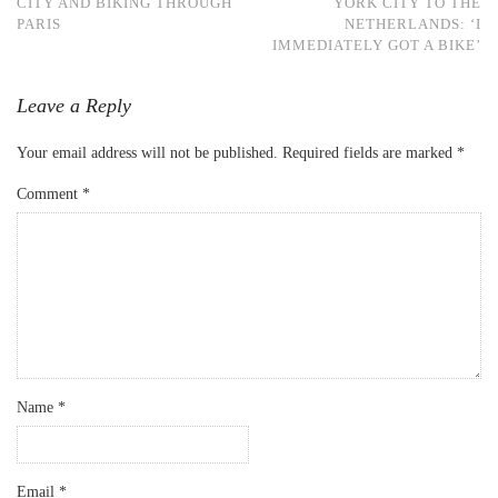
CITY AND BIKING THROUGH
YORK CITY TO THE
PARIS
NETHERLANDS: ‘I
IMMEDIATELY GOT A BIKE’
Leave a Reply
Your email address will not be published.
Required fields are marked
*
Comment
*
Name
*
Email
*