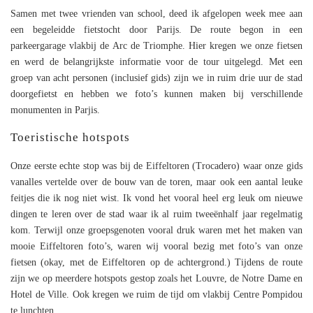
Samen met twee vrienden van school, deed ik afgelopen week mee aan
een begeleidde fietstocht door Parijs. De route begon in een
parkeergarage vlakbij de Arc de Triomphe. Hier kregen we onze fietsen
en werd de belangrijkste informatie voor de tour uitgelegd. Met een
groep van acht personen (inclusief gids) zijn we in ruim drie uur de stad
doorgefietst en hebben we foto’s kunnen maken bij verschillende
monumenten in Parjis.
Toeristische hotspots
Onze eerste echte stop was bij de Eiffeltoren (Trocadero) waar onze gids
vanalles vertelde over de bouw van de toren, maar ook een aantal leuke
feitjes die ik nog niet wist. Ik vond het vooral heel erg leuk om nieuwe
dingen te leren over de stad waar ik al ruim tweeënhalf jaar regelmatig
kom. Terwijl onze groepsgenoten vooral druk waren met het maken van
mooie Eiffeltoren foto’s, waren wij vooral bezig met foto’s van onze
fietsen (okay, met de Eiffeltoren op de achtergrond.) Tijdens de route
zijn we op meerdere hotspots gestop zoals het Louvre, de Notre Dame en
Hotel de Ville. Ook kregen we ruim de tijd om vlakbij Centre Pompidou
te lunchten.